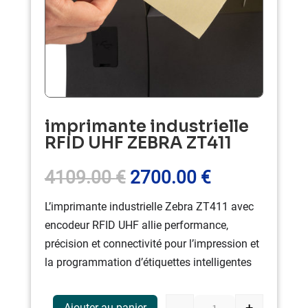
imprimante industrielle
RFID UHF ZEBRA ZT411
Le
Le
4109.00
€
2700.00
€
prix
prix
L’imprimante industrielle Zebra ZT411 avec
initial
actuel
encodeur RFID UHF allie performance,
était :
est :
précision et connectivité pour l’impression et
4109.00 €.
2700.00 €.
la programmation d’étiquettes intelligentes
-
+
Ajouter au panier