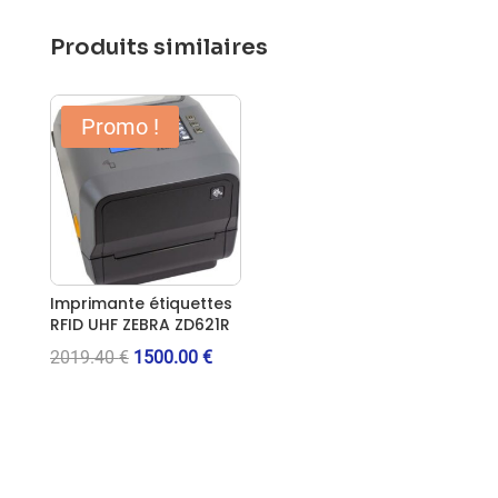
Produits similaires
Promo !
Imprimante étiquettes
RFID UHF ZEBRA ZD621R
Le
Le
2019.40
€
1500.00
€
prix
prix
initial
actuel
était :
est :
2019.40 €.
1500.00 €.