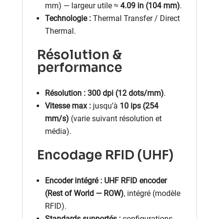
mm) — largeur utile ≈
4.09 in (104 mm)
.
Technologie :
Thermal Transfer / Direct
Thermal.
Résolution &
performance
Résolution :
300 dpi (12 dots/mm)
.
Vitesse max :
jusqu’à
10 ips (254
mm/s)
(varie suivant résolution et
média).
Encodage RFID (UHF)
Encoder intégré :
UHF RFID encoder
(Rest of World — ROW)
, intégré (modèle
RFID).
Standards supportés :
configurations