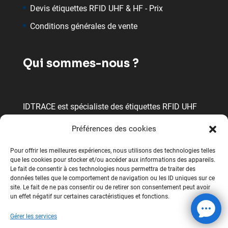
Devis étiquettes RFID UHF & HF - Prix
Conditions générales de vente
Qui sommes-nous ?
IDTRACE est spécialiste des étiquettes RFID UHF
et HF en France. Nous travaillons avec les
Préférences des cookies
meilleurs fabricants pour proposer des étiquettes
RFID, lecteurs RFID et logiciels RFID performants,
Pour offrir les meilleures expériences, nous utilisons des technologies telles
que les cookies pour stocker et/ou accéder aux informations des appareils.
adaptés aux besoins des entreprises.
Le fait de consentir à ces technologies nous permettra de traiter des
données telles que le comportement de navigation ou les ID uniques sur ce
site. Le fait de ne pas consentir ou de retirer son consentement peut avoir
un effet négatif sur certaines caractéristiques et fonctions.
Gérer les services