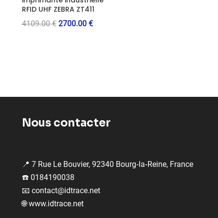
RFID UHF ZEBRA ZT411
Le
Le
4109.00
€
2700.00
€
prix
prix
initial
actuel
était :
est :
4109.00 €.
2700.00 €.
Nous contacter
📍 7 Rue Le Bouvier, 92340 Bourg‑la‑Reine, France
☎️ 0184190038
📧
contact@idtrace.net
🌐
www.idtrace.net