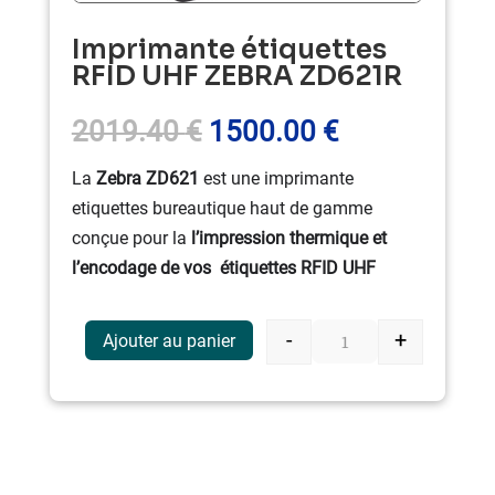
Imprimante étiquettes
RFID UHF ZEBRA ZD621R
Le
Le
2019.40
€
1500.00
€
prix
prix
La
Zebra ZD621
est une imprimante
initial
actuel
etiquettes bureautique haut de gamme
était :
est :
conçue pour la
l’impression thermique et
2019.40 €.
1500.00 €.
l’encodage de vos étiquettes RFID UHF
-
+
Ajouter au panier
quantité de Impri