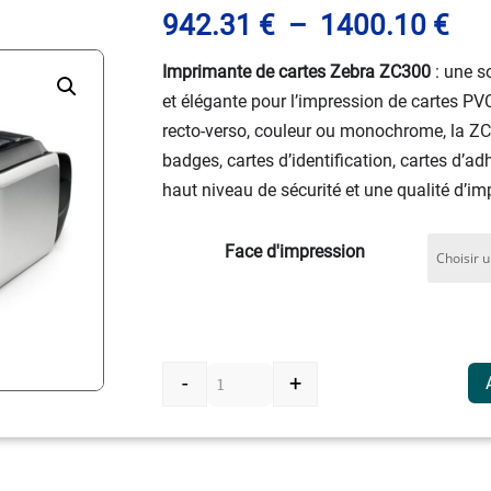
Pl
942.31
€
–
1400.10
€
de
Imprimante de cartes Zebra ZC300
: une s
prix
et élégante pour l’impression de cartes PV
942
recto-verso, couleur ou monochrome, la ZC
à
badges, cartes d’identification, cartes d’a
14
haut niveau de sécurité et une qualité d’im
Face d'impression
-
+
quantité de Imprimante de cart