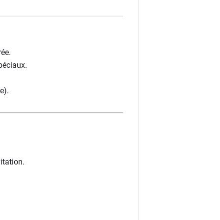
rée.
péciaux.
e).
itation.