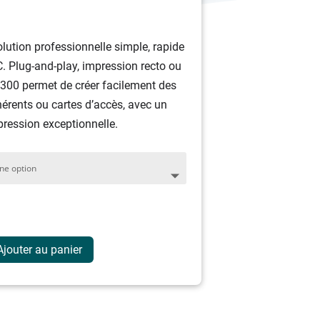
age
olution professionnelle simple, rapide
 :
C. Plug-and-play, impression recto ou
.31 €
300 permet de créer facilement des
dhérents ou cartes d’accès, avec un
00.10 €
pression exceptionnelle.
Ajouter au panier
es Zebra ZC300