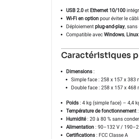
USB 2.0
et
Ethernet 10/100
intégr
Wi-Fi en option
pour éviter le câb
Déploiement
plug-and-play
, sans
Compatible avec
Windows
,
Linux
Caractéristiques 
Dimensions
:
Simple face : 258 x 157 x 383
Double face : 258 x 157 x 46
Poids
: 4 kg (simple face) – 4,4 k
Température de fonctionnement
:
Humidité
: 20 à 80 % sans conde
Alimentation
: 90–132 V / 190–2
Certifications
: FCC Classe A