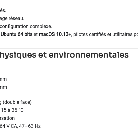
és.
lage réseau.
 configuration complexe.
 Ubuntu 64 bits
et
macOS 10.13+
, pilotes certifiés et utilitaire
physiques et environnementales
 mm
8 mm
g (double face)
 15 à 35 °C
nsation
64 V CA, 47–63 Hz